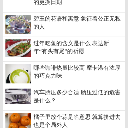
的更换日期
碧玉的花语和寓意 象征着公正无私
的人
过年吃鱼的含义是什么 表达新
年“有头有尾”的祈愿
哪些咖啡热量比较高 摩卡港有浓厚
的巧克力味
汽车胎压多少合适 胎压过低的危害
是什么？
橘子里放个蒜是啥意思 就算挤进去
也是个局外人