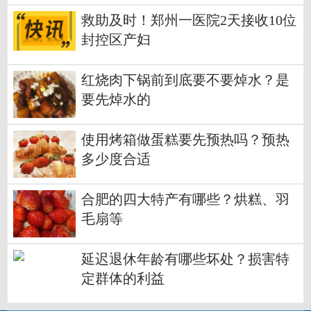
救助及时！郑州一医院2天接收10位
封控区产妇
红烧肉下锅前到底要不要焯水？是
要先焯水的
使用烤箱做蛋糕要先预热吗？预热
多少度合适
合肥的四大特产有哪些？烘糕、羽
毛扇等
延迟退休年龄有哪些坏处？损害特
定群体的利益