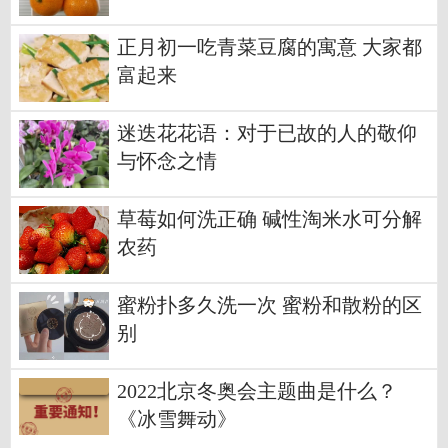
正月初一吃青菜豆腐的寓意 大家都
富起来
迷迭花花语：对于已故的人的敬仰
与怀念之情
草莓如何洗正确 碱性淘米水可分解
农药
蜜粉扑多久洗一次 蜜粉和散粉的区
别
2022北京冬奥会主题曲是什么？
《冰雪舞动》