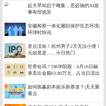
起大早却赶个晚集，思必驰的AI故
事有些诡异
安徽检察一体化履职保护生态环境|
环球时快讯
差点没命！杭州男子2天无法小便！
元凶竟是…... 今日热门
世界短讯！DR华阳股：6月16日融
券卖出金额63.80万元，占当日流出
金额的0.35%
如何跑赢剧本娱乐新赛道？|天天聚
看点