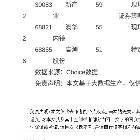
30083
新产
59
现
2
业
证券策
68821
澳华
55
现
2
内镜
68855
高测
51
特
6
股份
数据来源：Choice数据
免责声明：本文基于大数据生产，仅
标签：