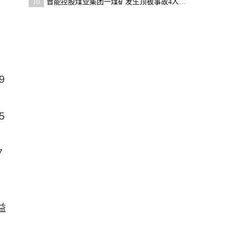
10
晋能控股煤业集团一煤矿发生顶板事故4人被困|全球观
9
5
7
益