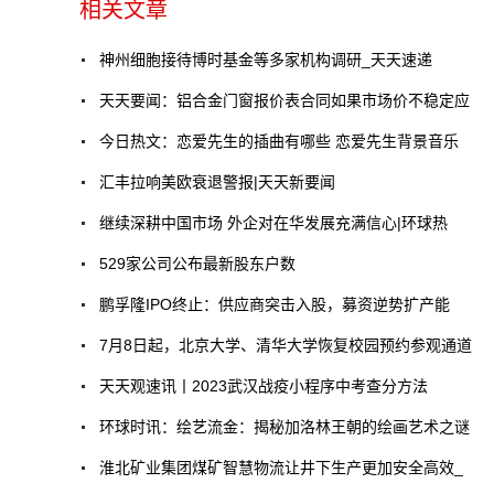
相关文章
神州细胞接待博时基金等多家机构调研_天天速递
天天要闻：铝合金门窗报价表合同如果市场价不稳定应
今日热文：恋爱先生的插曲有哪些 恋爱先生背景音乐
汇丰拉响美欧衰退警报|天天新要闻
继续深耕中国市场 外企对在华发展充满信心|环球热
529家公司公布最新股东户数
鹏孚隆IPO终止：供应商突击入股，募资逆势扩产能
7月8日起，北京大学、清华大学恢复校园预约参观通道
天天观速讯丨2023武汉战疫小程序中考查分方法
环球时讯：绘艺流金：揭秘加洛林王朝的绘画艺术之谜
淮北矿业集团煤矿智慧物流让井下生产更加安全高效_