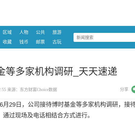
区域
人物
公共
旅游
收藏
钱币
邮票
古玩
金等多家机构调研_天天速递
微信
分享
8:02:55 来源：东方财富Choice数据
至6月29日，公司接待博时基金等多家机构调研，接
，通过现场及电话相结合方式进行。