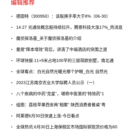
编辑推荐
德固特（300950）：该股换手率大于8%（06-30）
14:27 光通信概念股持续拉升，腾景科技大涨17%_热消息
魔侦探洛基_关于魔侦探洛基的介绍
曼居“降本增效”背后，讲清了中端酒店的突围之道
环球快报:11×9米占地100平的三层简欧别墅，南北通
全球看点：白光自然光暖光哪个护眼_白光 自然光
2023江苏南京农业大学拟聘人员公示（一）
八个疾病的中药“克星”，堪称中医里的“特效药”1
组图：荔枝苹果西安再“相聚” 陕西消费者餐桌“粤
阿莱德6月30日快速上涨-今日看点
全球热讯:6月30日上海保税区市场国际铜现货价格为60