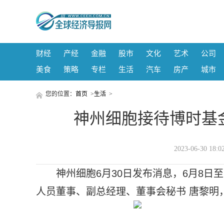
财经
产经
金融
股市
文化
艺术
公司
美食
策略
专栏
生活
汽车
房产
城市
您的位置：
首页
>
生活
>
神州细胞接待博时基
2023-06-30 1
神州细胞6月30日发布消息，6月8日
人员董事、副总经理、董事会秘书 唐黎明