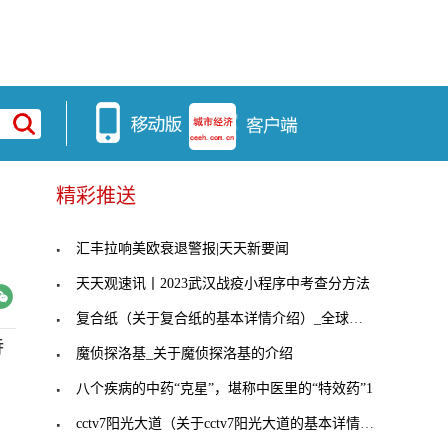
精彩推送
汇丰拉响美欧衰退警报|天天新要闻
天天观速讯丨2023武汉战疫小程序中考查分方法
复合纸（关于复合纸的基本详情介绍）_全球报道
待
魔侦探洛基_关于魔侦探洛基的介绍
八个疾病的中药“克星”，堪称中医里的“特效药”1
cctv7阳光大道（关于cctv7阳光大道的基本详情介绍）