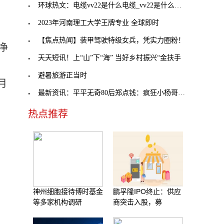
环球热文：电缆vv22是什么电缆_vv22是什么电缆
2023年河南理工大学王牌专业 全球即时
【焦点热闻】装甲驾驶特级女兵，凭实力圈粉！
净
天天短讯！上“山”下“海” 当好乡村振兴“金扶手
避暑旅游正当时
月
最新资讯：平平无奇80后郑点钱：疯狂小杨哥被打假（
热点推荐
神州细胞接待博时基金
鹏孚隆IPO终止：供应
等多家机构调研
商突击入股，募