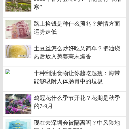
寒”
路上捡钱是种什么预兆？爱情方面
运势走低
土豆丝怎么炒好吃又简单？把油烧
热后放入葱姜蒜末爆香
十种刮油食物让你越吃越瘦：海带
能够吸附人体肠胃中的垃圾
鸡冠花什么季节开花？花期是秋季
的7-9月
现在去深圳会被隔离吗？中风险地