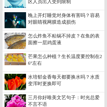
区人员出入受到限制
晚上开灯睡觉对身体有害吗？容易
对眼睛视网膜造成损伤
怎么炸鱼不粘锅不掉皮？在鱼的表
面擦一层鸡蛋液
芒果怎么种植？生长温度要控制在2
6°左右
水培郁金香每天都要换水吗？水质
变浑时更换即可
三月你好唯美文艺句子：时光总爱
不言不语