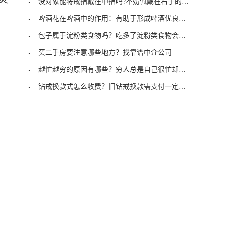
没对象能将戒指戴在中指吗?不妨佩戴在右手的食指
啤酒花在啤酒中的作用：有助于形成啤酒优良的泡沫
包子属于淀粉类食物吗？吃多了淀粉类食物会长胖
买二手房要注意哪些地方？找靠谱中介公司
越忙越穷的原因有哪些？穷人总是自己很忙却让钱闲着
钻戒换款式怎么收费？旧钻戒换款需支付一定差额