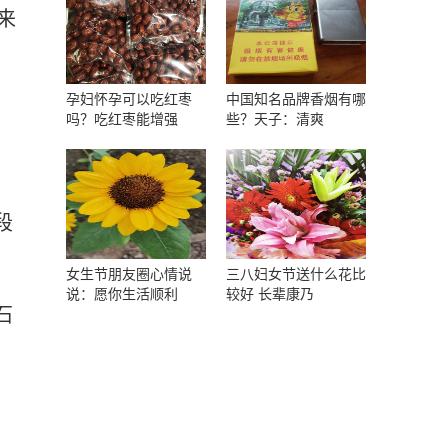
来
孕妇怀孕可以吃红枣
中国知名品牌香烟有哪
吗？吃红枣能增强
些？天子：清爽
段
女生节朋友圈心情说
三八妇女节送什么花比
说：愿你生活顺利
较好 长辈康乃
石