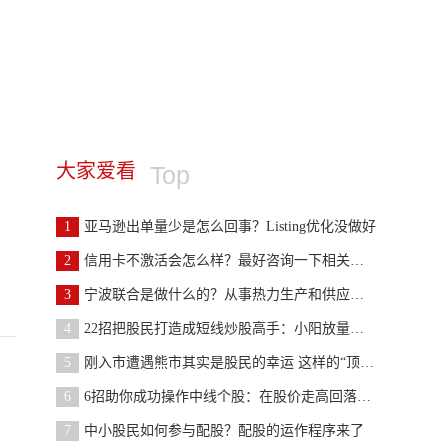
大家爱看
Top
1
亚马逊出单量少是怎么回事？Listing优化没做好
2
信用卡不激活会怎么样？最好咨询一下相关的银行
3
宁波联合是做什么的？从事热力生产和供应、房地产开
4
22招把股民打造成短线炒股高手：小阳放量滞涨等
5
刚入市遭遇熊市其实是股民的幸运 这样的“顶”真的
6
6招助你成功操作中线个股：在股价走高回落企稳时伺
7
中小股民如何参与配股？配股的运作程序来了