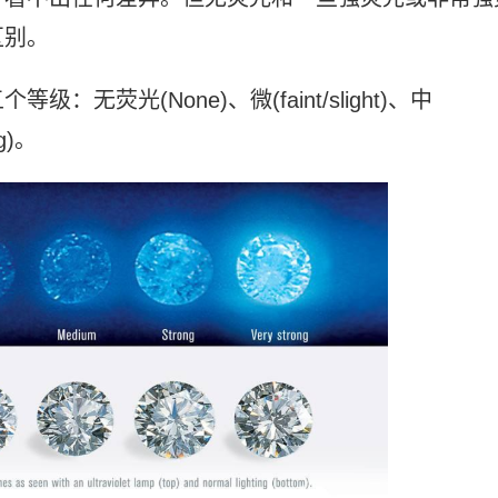
区别。
荧光(None)、微(faint/slight)、中
g)。