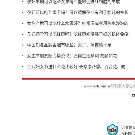
孕妇早期可以吃圣女果吗？能够促进红细胞的生成
孕妇可以吃芒果干吗？可以缓解孕吐有利于胎儿的生长
女性产后可以吃什么水果好？吃常温或者用热水浸泡的
孕妇怀孕可以吃红枣吗？吃红枣能增强孕妇的机体免疫
中国知名品牌香烟有哪些？天子：清爽感十足
女生节朋友圈心情说说：愿你生活顺利 笑颜如花
三八妇女节送什么花比较好 长辈康乃馨、百合花、向
www.ceeh.com.cn
所刊载内容之知
京