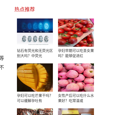
热点推荐
钻石有荧光和无荧光区
孕妇早期可以吃圣女果
别大吗？中荧光
吗？能够促进红
等
不
孕妇可以吃芒果干吗？
女性产后可以吃什么水
可以缓解孕吐有
果好？吃常温或