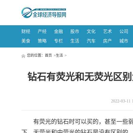
财经
产经
金融
股市
文化
艺术
公司
美食
策略
专栏
生活
汽车
房产
城市
您的位置：
首页
>
生活
>
钻石有荧光和无荧光区别
2022-03-
有荧光的钻石时可以买的，甚至一些弱
下，无荧光和中荧光的钻石是没有区别的