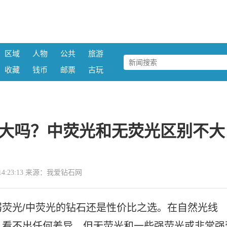
区域
人物
公共
旅游
收藏
钱币
邮票
古玩
大吗？中荧光和无荧光区别不大
11 14:23:13 来源：我爱钻石网
荧光/中荧光的钻石还是性价比之选。在自然光线
，看不出任何差异。但无荧光和一些强荧光或非常强