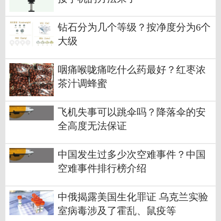
钻石分为几个等级？按净度分为6个
大级
咽痛喉咙痛吃什么药最好？红枣浓
茶汁调蜂蜜
飞机失事可以跳伞吗？降落伞的安
全高度无法保证
中国发生过多少次空难事件？中国
空难事件排行榜介绍
中俄揭露美国生化罪证 乌克兰实验
室病毒涉及了霍乱、鼠疫等