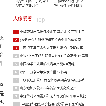
北京朝阳区百子湾自住
正版adobe软件多少
型商品房地块位
钱？价值至少148万
小
大家爱看
Top
1
小额理财产品排行榜来了 基金定投可到银行兑换实物
还
2
pbc是什么？所做所想要符合企业的价值观
好
3
一两银子等于多少人民币？清朝中晚期约等于150—220
商
4
小米3上市了吗？配备夏普/LG的全高清IPS屏幕
团
5
中国神华三处煤矿核增年产能460万吨
6
陕西：力争全年煤炭产量7.2亿吨
7
三级联动抽采！ 晋能控股集团实现煤层瓦斯治理“新
镇
8
山东地矿八院2022年首钻优质高效完井
是
9
中煤华利公司露天矿无人驾驶自卸车项目获批
也
10
中国煤科西安研究院突破煤矿井下瓦斯防治无人化关键