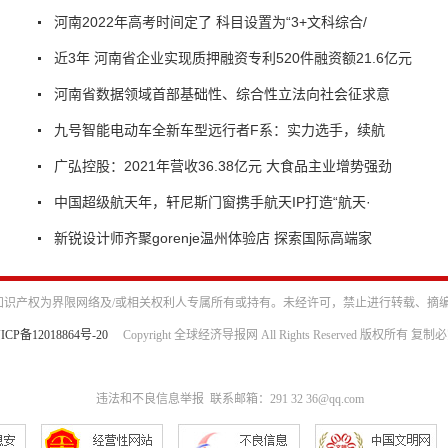
河南2022年高考时间定了 科目设置为“3+文科综合/
近3年 河南省企业实现质押融资专利520件融资额21.6亿元
河南省数据领域首部基础性、综合性立法向社会征求意
九号智能电动车全新车型远行者F系：实力选手，续航
广弘控股：2021年营收36.38亿元 大食品主业增势强劲
中国超级航天年，轩尼斯门窗携手航天IP打造“航天·
新锐设计师齐聚gorenje温州体验店 探索国际高端家
识产权为界限网络及/或相关权利人专属所有或持有。未经许可，禁止进行转载、摘
ICP备12018864号-20
Copyright 全球经济导报网 All Rights Reserved 版权所有 复制
违法和不良信息举报 联系邮箱：291 32 36@qq.com