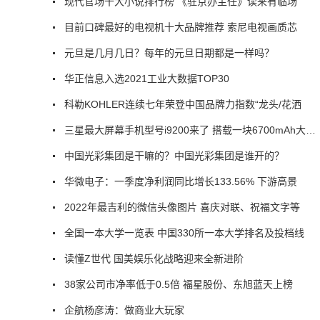
现代官场十大小说排行榜 《驻京办主任》读来有临场
目前口碑最好的电视机十大品牌推荐 索尼电视画质芯
元旦是几月几日？每年的元旦日期都是一样吗？
华正信息入选2021工业大数据TOP30
科勒KOHLER连续七年荣登中国品牌力指数“龙头/花洒
三星最大屏幕手机型号i9200来了 搭载一块6700mAh大电池
中国光彩集团是干嘛的？中国光彩集团是谁开的？
华微电子：一季度净利润同比增长133.56% 下游高景
2022年最吉利的微信头像图片 喜庆对联、祝福文字等
全国一本大学一览表 中国330所一本大学排名及投档线
读懂Z世代 国美娱乐化战略迎来全新进阶
38家公司市净率低于0.5倍 福星股份、东旭蓝天上榜
企航杨彦涛：做商业大玩家