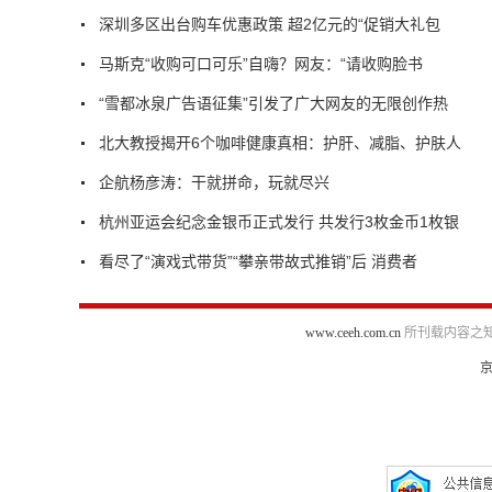
深圳多区出台购车优惠政策 超2亿元的“促销大礼包
马斯克“收购可口可乐”自嗨？网友：“请收购脸书
“雪都冰泉广告语征集”引发了广大网友的无限创作热
北大教授揭开6个咖啡健康真相：护肝、减脂、护肤人
企航杨彦涛：干就拼命，玩就尽兴
杭州亚运会纪念金银币正式发行 共发行3枚金币1枚银
看尽了“演戏式带货”“攀亲带故式推销”后 消费者
www.ceeh.com.cn
所刊载内容之知
京