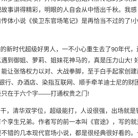
把故事讲得精彩，明眼的人自会从中悟出千秋。我感
传体小说《侯卫东官场笔记》是再恰当不过的了!
强的新时代超级好男人，一不小心重生去了90年代，
遇到御姐、萝莉、姐妹花神马的，真是压力山大! 
，能让张恪权力以对、大战拳脚，至于白手起家创建
开银行、办酒店、染指互联网、顺手牵羊迪士尼的财
只在于六个字——打通权贵之门!
转干，清华双学位，超级能打，人设很强，出场就是
有个孪生兄弟。作者写的前一本叫《官途》，写的就
很不错的几本现代官场小说，都是很经典很好看的。