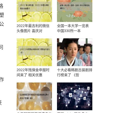
格
塑
公
2022年最吉利的微信
全国一本大学一览表
头像图片 喜庆对
中国330所一本
问
2022年残保金申报时
十大必看韩剧古装剧排
间来了 相关优惠
行榜来了 《哲
作
获