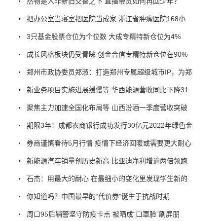
然物是人非新旧交替之下 直播带货如何再回少年？
把办公室当寝室把医院当成家 浙江省肿瘤医院168小
3只基金股票仓位为个位数 大成专精特新仓位为4%
成长风格板块仍受青睐 创金合信专精特新仓位在90%
郑州市政协委员郑淑：打造郑州专属超级城市IP，为郑
新业务项目实施进展缓慢等 华西能源营收同比下降31
聚焦主力加速全国化布局等 山西汾酒一季度营收突破
期限3年！成都农商银行成功发行30亿元2022年绿色金
券商谨慎看待5月行情 疫情下经济回暖或需要更大耐心
新能源汽车销量创历史新高 比亚迪净利增逾两倍领跑
石杰：用最大的耐心 在最细小的变化里发现学生新的
你知道吗？中国最早的“代价券”诞生于抗战时期
周口95后辅警坚守防疫卡点 被晒成“口罩脸”刷屏朋