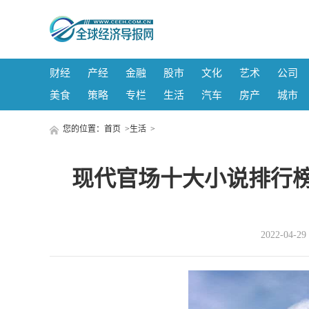
财经
产经
金融
股市
文化
艺术
公司
美食
策略
专栏
生活
汽车
房产
城市
您的位置：
首页
>
生活
>
现代官场十大小说排行榜
2022-04-