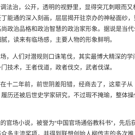
强调法治，公开，透明的视野里，显得突兀刺眼而又
任丁能通的深入刻画，层层揭开驻京办的神秘面纱，
高尚政治品格和政治智慧的政治家形象。据说是当代
细腻，读来有临场感，主要人物的形象鲜明。
官场，人们对潜规则口诛笔伐，其实最博大精深的学
一门技术，王者伐道，政者伐交，武者伐谋。
生在十二年前，前世阴差阳错，经商去了，这辈子从
，履历还被后世史学家研究，不过瑕不掩瑜，整体操
销的官场小说，被誉为“中国官场通俗教科书”，先后
等众多主流奖项，并得到联想创始人柳传志的多次推