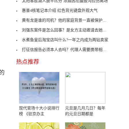
太阳客胜湖人扳平比分 浓眉因左腹股沟拉伤离场
惠普4核笔记本介绍 红色背光键盘外观大气
黄有龙是谁的司机？他的家庭背景一直被保护的很好
刘强东案件是怎么回事？是女方主动邀请去她的公寓
水煮鱼皇后淘宝店叫什么?一年之内成为两钻卖家
打征信报告必须本人去吗？代理人需要携带相关资料
热点推荐
的
现代官场十大小说排行
元旦是几月几日？每年
榜 《驻京办主
的元旦日期都是