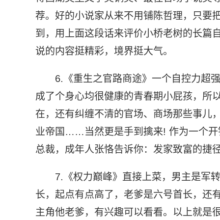
荐。好的小说家从来不用铺陈哲理，只要
到，用上面这段话来评价小桥老树的长篇自
说的内容挺精彩，境界挺大气。
6.《重生之官路商途》一个自控力超
成了个身心均很健康的青春期小屁孩，所以
在，还有纠缠不清的官场、商场那些事儿
业帝国……当然更是手到擒来! 作为一个
总裁，成年人张恪告诉你：发家致富的捷径
7.《权力巅峰》直接上菜，男主是军
长，起点有点高了，老爹是六号首长，还
主角他老爹，有兴趣可以看看。以上就是