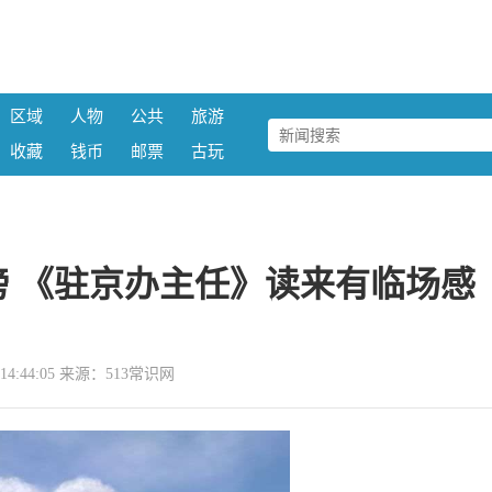
区域
人物
公共
旅游
收藏
钱币
邮票
古玩
 《驻京办主任》读来有临场感
29 14:44:05 来源：513常识网