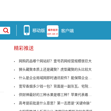
精彩推送
网购药品哪个网站好？壹号药网经营规模很巨大
狮头藏獒本质上还是藏獒？虎型藏獒的头比较大
什么是企业局域网即时通讯软件？能保障企业信息安全
宽窄香烟多少钱一包？背面是一副灰瓦、宅院、民俗组
供财神最好的三种水果是哪三种？苹果代表着平平安安
高考提前批是什么意思？第一志愿是“关键命脉”