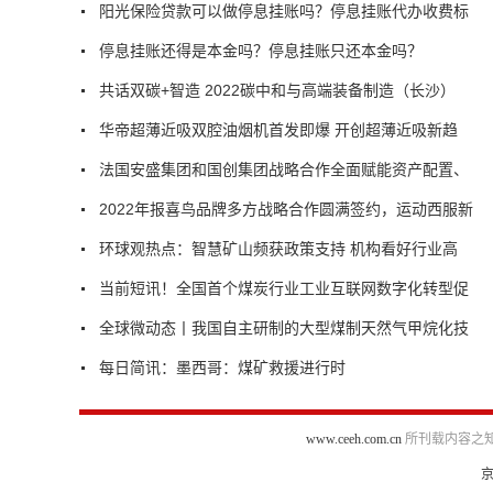
阳光保险贷款可以做停息挂账吗？停息挂账代办收费标
停息挂账还得是本金吗？停息挂账只还本金吗？
共话双碳+智造 2022碳中和与高端装备制造（长沙）
华帝超薄近吸双腔油烟机首发即爆 开创超薄近吸新趋
法国安盛集团和国创集团战略合作全面赋能资产配置、
2022年报喜鸟品牌多方战略合作圆满签约，运动西服新
环球观热点：智慧矿山频获政策支持 机构看好行业高
当前短讯！全国首个煤炭行业工业互联网数字化转型促
全球微动态丨我国自主研制的大型煤制天然气甲烷化技
每日简讯：墨西哥：煤矿救援进行时
www.ceeh.com.cn
所刊载内容之知
京