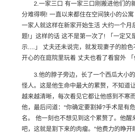
2.一家三口 有一家三口刚搬进他们
分难得啊! 一直以来都住在空间狭小的公寓
一家人就这样在新家开始生活 大约一个月
题!」这样的话 这不是第一次了! 「一定
示....」 丈夫还未说完，就发现妻子的脸
开心的在庭院里玩着 丈夫也看了看窗外 「
3.他的脖子旁边，长了一个西瓜大小
怪人。这是他生命中最大的累赘，不知道
越来越清晰，每次看见它都让他感到不寒
他，最后问道：“你确定要割掉?手术是有
名。 他一刻也不想见到这个累赘了。他醒
吧，这就是割下来的肉瘤。”他费力的睁开