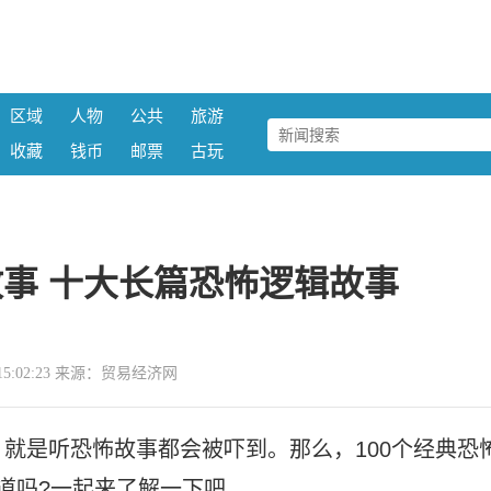
区域
人物
公共
旅游
收藏
钱币
邮票
古玩
故事 十大长篇恐怖逻辑故事
11 15:02:23 来源：贸易经济网
就是听恐怖故事都会被吓到。那么，100个经典恐
道吗?一起来了解一下吧。