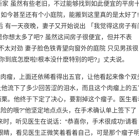
的新家 虽然有些老旧，不过能够找到如此便宜的平房
 如今甚至还有个小庭院，能搬到这里真的是太好了!
后 有一天夜晚，妻子又开始说出 「我觉得这房子有
又是你想太多了吧? 虽然这间房子很便宜，但并不表
色不太对劲 妻子脸色铁青望向窗外的庭院 只见男孩很
你到底怎麽啦!根本没什麽特别的吧?」丈夫说。
的肉瘤，上面还依稀看得出五官，让他看起来像个双
让他流下了多少回苦涩的泪水，而且这个肉瘤上的五
而栗。他终于下定了决心，要割掉这个瘤子。医生看
危险的哦?”他坚定地点点头，在手术确认单上签下了
来时，听见医生在说话：“恭喜你，手术很成功!请看
眼睛，看见医生正微笑着看着自己，可是那个瘤子