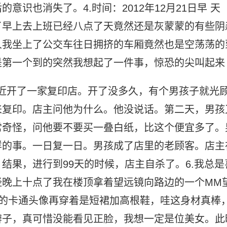
识也消失了。4.时间：2012年12月21日早 天
了早上去上班已经八点了天竟然还是灰蒙蒙的有些阴
人我坐上了公交车往日拥挤的车厢竟然也是空荡荡的
是第一个到的突然我想起了一件事，惊恐的尖叫起来
门附近开了一家复印店。开了没多久，有个男孩子就光
来复印。店主问他为什么。他没说话。第二天，男孩
常奇怪，问他要不要买一叠白纸，比这个便宜多了。
样的事。一日复一日。男孩成了店里的老顾客。店主
结果，进行到99天的时候，店主自杀了。6.我总是
经晚上十点了我在楼顶拿着望远镜向路边的一个MM
爱的卡通头像再穿着是短裙加高根鞋，哇这身材真棒
辨子，真可惜没能看见正脸，我想一定是位美女。此