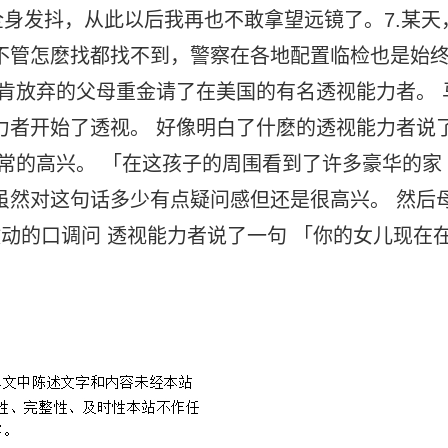
身发抖，从此以后我再也不敢拿望远镜了。7.某天
不管怎麽找都找不到，警察在各地配置临检也是始
不肯放弃的父母重金请了在美国的有名透视能力者。 
力者开始了透视。 好像明白了什麽的透视能力者说
非常的高兴。 「在这孩子的周围看到了许多豪华的家
虽然对这句话多少有点疑问感但还是很高兴。 然后
激动的口调问 透视能力者说了一句 「你的女儿现在
00个鬼故事吓死个人了
史上最吓人恐怖故事