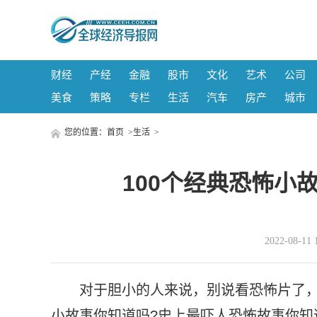
财经
产经
金融
股市
文化
艺术
公司
美食
策略
专栏
生活
汽车
房产
城市
您的位置：
首页
>
生活
>
100个经典恐怖小
2022-08-
对于胆小的人来说，别说看恐怖片了，
小故事你知道吗?史上最吓人恐怖故事你知