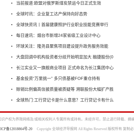
当前报道:欧盟对俄罗斯煤炭禁运今日正式生效
全球时讯：企业复工达产保持向好态势
全球快资讯丨首届健康照护行业职业技能竞赛举行
每日速讯：烟台市新增24家省级工业设计中心
环球关注：隆尧县聚焦项目建设提升政务服务效能
大盘回调中机构投资者分歧开始明显加大 融捷股份(0
长江实业又一旗舰商业项目 正式命名为长江集团中心
基金投资“万里挑一” 多只债基被FOF重仓持有
赊销比例偏高信披质量被质疑等 溯联股份大幅扩产胜
全球热门:工行贷记卡是什么意思？工行贷记卡有什么
识产权为界限网络及/或相关权利人专属所有或持有。未经许可，禁止进行转载、摘
ICP备12018864号-20
Copyright 全球经济导报网 All Rights Reserved 版权所有 复制