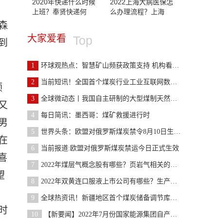
2020年快递什么时候
2022上海大病医保怎
上班？奉贤快递何
么办理流程？上海
森
大家爱看
Top
到
1
环球观热点：智慧矿山频获政策支持 机构看好行业高
2
当前短讯！全国首个煤炭行业工业互联网数字化转型促
顾
3
全球微动态丨我国自主研制的大型煤制天然气甲烷化技
又
4
每日简讯：墨西哥：煤矿救援进行时
男
5
世界头条：欧盟对俄罗斯煤炭禁令8月10日生效，俄专
在
6
当前报道:欧盟对俄罗斯煤炭禁运今日正式生效
喜
7
2022年煤层气概念股有哪些？页岩气相关的上市公司有
望
8
2022年双黄连口服液上市公司有哪些？生产双黄连的上
，
9
全球热资讯！新疆地区首个煤炭储备调节库投用
时
10
【新要闻】2022年7月份国家能源集团自产煤完成5187万吨