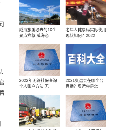
十
问
威海旅游必去的10个
老年人健康码实际使用
景点推荐 威海必
现状如何？2022
头
2022年无锡社保查询
2021奥运会在哪个台
官
个人账户方法 无
直播？奥运会是怎
着
明