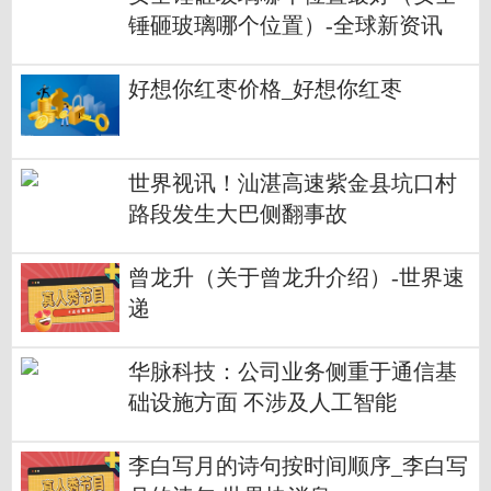
锤砸玻璃哪个位置）-全球新资讯
好想你红枣价格_好想你红枣
世界视讯！汕湛高速紫金县坑口村
路段发生大巴侧翻事故
曾龙升（关于曾龙升介绍）-世界速
递
华脉科技：公司业务侧重于通信基
础设施方面 不涉及人工智能
李白写月的诗句按时间顺序_李白写