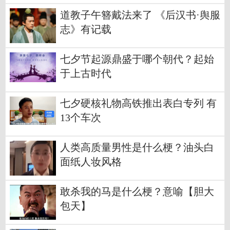
道教子午簪戴法来了 《后汉书·舆服
志》有记载
七夕节起源鼎盛于哪个朝代？起始
于上古时代
七夕硬核礼物高铁推出表白专列 有
13个车次
人类高质量男性是什么梗？油头白
面纸人妆风格
敢杀我的马是什么梗？意喻【胆大
包天‌】