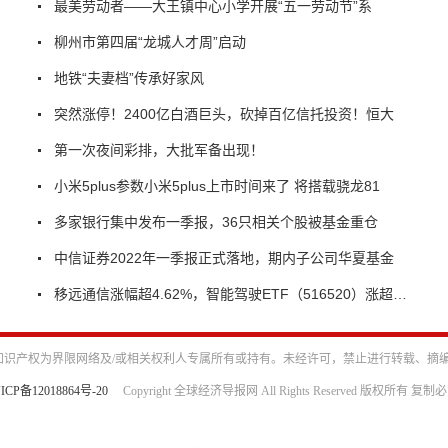
最美劳动者——大王镇中心小学开展“五一劳动节”系
柳州市第四届“龙城人才周”启动
地铁“夫妻档”传承好家风
突然涨停！2400亿白酒巨头，砍掉百亿信托投资！恒大
第一次夜间彩排，大批军备出现！
小米5plus参数小米5plus上市时间来了 将搭载骁龙81
多家银行集中发布一季报，36只相关个股被基金重仓
中信证券2022年一季报正式落地，期内子公司华夏基金
移远通信涨幅超4.62%，智能驾驶ETF（516520）涨超2.90%
识产权为界限网络及/或相关权利人专属所有或持有。未经许可，禁止进行转载、摘
ICP备12018864号-20
Copyright 全球经济导报网 All Rights Reserved 版权所有 复制