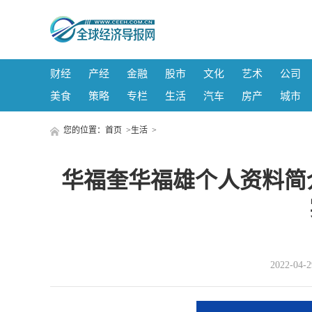
财经
产经
金融
股市
文化
艺术
公司
美食
策略
专栏
生活
汽车
房产
城市
您的位置：
首页
>
生活
>
华福奎华福雄个人资料简
2022-04