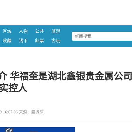
区域
人物
公共
旅游
收藏
钱币
邮票
古玩
介 华福奎是湖北鑫银贵金属公
实控人
-29 16:07:06 来源：股城网