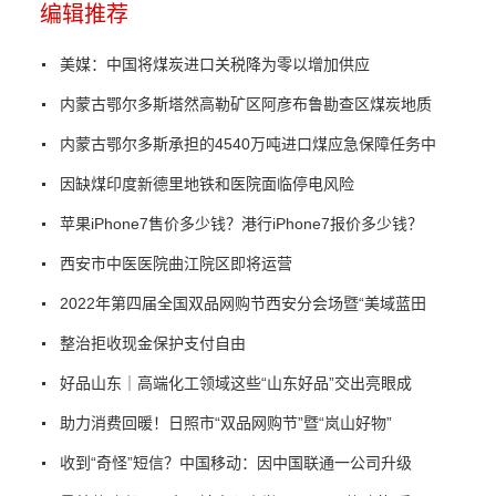
编辑推荐
美媒：中国将煤炭进口关税降为零以增加供应
内蒙古鄂尔多斯塔然高勒矿区阿彦布鲁勘查区煤炭地质
内蒙古鄂尔多斯承担的4540万吨进口煤应急保障任务中
因缺煤印度新德里地铁和医院面临停电风险
苹果iPhone7售价多少钱？港行iPhone7报价多少钱？
西安市中医医院曲江院区即将运营
2022年第四届全国双品网购节西安分会场暨“美域蓝田
整治拒收现金保护支付自由
好品山东｜高端化工领域这些“山东好品”交出亮眼成
助力消费回暖！日照市“双品网购节”暨“岚山好物”
收到“奇怪”短信？中国移动：因中国联通一公司升级