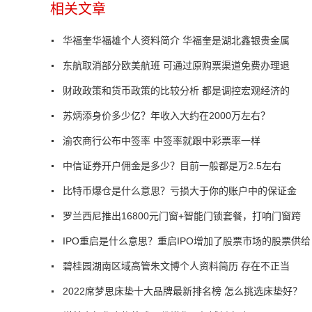
相关文章
华福奎华福雄个人资料简介 华福奎是湖北鑫银贵金属
东航取消部分欧美航班 可通过原购票渠道免费办理退
财政政策和货币政策的比较分析 都是调控宏观经济的
苏炳添身价多少亿？年收入大约在2000万左右？
渝农商行公布中签率 中签率就跟中彩票率一样
中信证券开户佣金是多少？目前一般都是万2.5左右
比特币爆仓是什么意思？亏损大于你的账户中的保证金
罗兰西尼推出16800元门窗+智能门锁套餐，打响门窗跨
IPO重启是什么意思？重启IPO增加了股票市场的股票供给
碧桂园湖南区域高管朱文博个人资料简历 存在不正当
2022席梦思床垫十大品牌最新排名榜 怎么挑选床垫好？