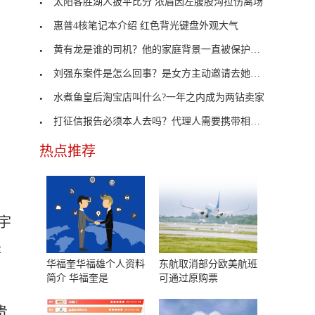
太阳客胜湖人扳平比分 浓眉因左腹股沟拉伤离场
惠普4核笔记本介绍 红色背光键盘外观大气
黄有龙是谁的司机？他的家庭背景一直被保护的很好
刘强东案件是怎么回事？是女方主动邀请去她的公寓
水煮鱼皇后淘宝店叫什么?一年之内成为两钻卖家
打征信报告必须本人去吗？代理人需要携带相关资料
热点推荐
宇
是
华福奎华福雄个人资料
东航取消部分欧美航班
简介 华福奎是
可通过原购票
贵