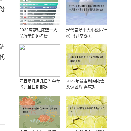
份
，
2022席梦思床垫十大
现代官场十大小说排行
品牌最新排名榜
榜 《驻京办主
站
代
元旦是几月几日？每年
2022年最吉利的微信
的元旦日期都是
头像图片 喜庆对