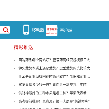
精彩推送
网购药品哪个网站好？壹号药网经营规模很巨大
司
狮头藏獒本质上还是藏獒？虎型藏獒的头比较大
什么是企业局域网即时通讯软件？能保障企业信息安全
宽窄香烟多少钱一包？背面是一副灰瓦、宅院、民俗组
供财神最好的三种水果是哪三种？苹果代表着平平安安
高考提前批是什么意思？第一志愿是“关键命脉”