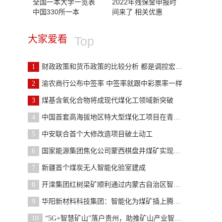
全国一本大学一览表
2022年残保金申报时
中国330所一本
间来了 相关优惠
大家爱看
Top
1
财政政策和货币政策的比较分析 都是调控宏观经济的
2
渝农商行公布中签率 中签率就跟中彩票率一样
3
煤基含氧化合物将成现代煤化工领域新突破
4
中国首套高海拔地区特大型煤化工项目在青海格尔木开
5
中安联合首个大修改造项目破土动工
6
国家能源集团焦化公司蒙西棋盘井煤矿实现液体浓度自
7
新疆首个煤炭无人智能化验室建成
8
开滦集团红树梁矿顺利通过内蒙古自治区智能化矿井验
9
华阳新材料科技集团：智能化为煤矿插上腾飞的翅膀
10
“5G+智慧矿山”落户贵州，助推矿山产业智能化转型