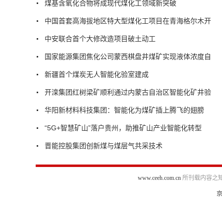
煤基含氧化合物将成现代煤化工领域新突破
中国首套高海拔地区特大型煤化工项目在青海格尔木开
中安联合首个大修改造项目破土动工
国家能源集团焦化公司蒙西棋盘井煤矿实现液体浓度自
新疆首个煤炭无人智能化验室建成
开滦集团红树梁矿顺利通过内蒙古自治区智能化矿井验
华阳新材料科技集团：智能化为煤矿插上腾飞的翅膀
“5G+智慧矿山”落户贵州，助推矿山产业智能化转型
晋能控股集团创新煤与煤层气共采技术
www.ceeh.com.cn
所刊载内容之知
京