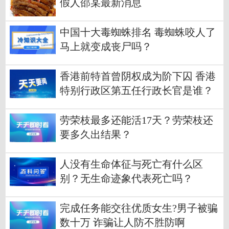
假人邵某最新消息
中国十大毒蜘蛛排名 毒蜘蛛咬人了
马上就变成丧尸吗？
香港前特首曾阴权成为阶下囚 香港
特别行政区第五任行政长官是谁？
劳荣枝最多还能活17天？劳荣枝还
要多久出结果？
人没有生命体征与死亡有什么区
别？无生命迹象代表死亡吗？
完成任务能交往优质女生?男子被骗
数十万 诈骗让人防不胜防啊