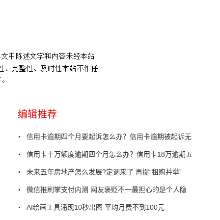
女孩
男子为救狗溺亡后续
事实到底是怎样的
编辑推荐
信用卡逾期四个月要起诉怎么办？信用卡逾期被起诉无
信用卡十万额度逾期四个月怎么办？信用卡18万逾期五
未来五年房地产怎么发展?定调来了 再提“租购并举”
微信推刷掌支付内测 网友褒贬不一最担心的是个人隐
AI绘画工具涌现10秒出图 平均月费不到100元