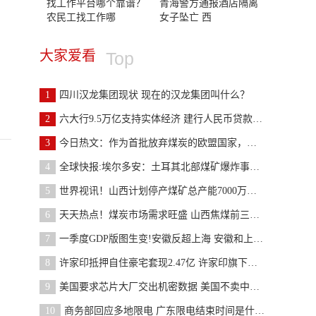
找工作平台哪个靠谱？
青海警方通报酒店隔离
农民工找工作哪
女子坠亡 西
大家爱看
Top
1
四川汉龙集团现状 现在的汉龙集团叫什么？
2
六大行9.5万亿支持实体经济 建行人民币贷款增加2.1
3
今日热文：作为首批放弃煤炭的欧盟国家，葡萄牙将在
4
全球快报:埃尔多安：土耳其北部煤矿爆炸事故死亡人
5
世界视讯！山西计划停产煤矿总产能7000万吨以上，主
6
天天热点！煤炭市场需求旺盛 山西焦煤前三季度归母
7
一季度GDP版图生变!安徽反超上海 安徽和上海gdp各
8
许家印抵押自住豪宅套现2.47亿 许家印旗下有哪些楼
9
美国要求芯片大厂交出机密数据 美国不卖中国芯片怎
10
商务部回应多地限电 广东限电结束时间是什么时候？