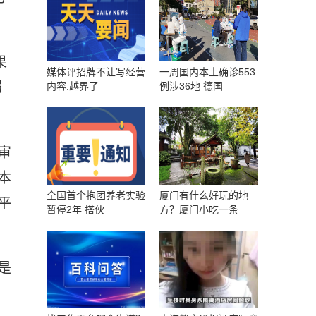
果
媒体评招牌不让写经营
一周国内本土确诊553
溺
内容:越界了
例涉36地 德国
审
本
全国首个抱团养老实验
厦门有什么好玩的地
平
暂停2年 搭伙
方？厦门小吃一条
是