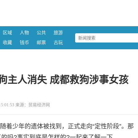
区域
人物
公共
旅游
收藏
钱币
邮票
古玩
狗主人消失 成都救狗涉事女孩
18 15:01:53 来源：贸易经济网
伴随着少年的遗体被找到，正式走向“定性阶段”。那
的吗?事实到底是怎样的?一起来了解一下。