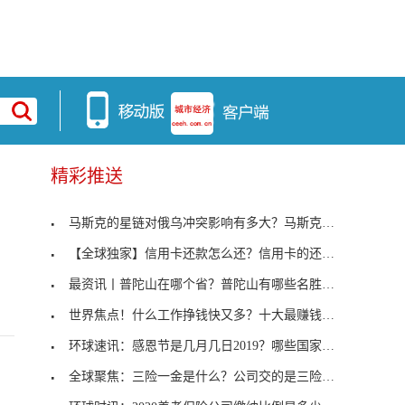
精彩推送
马斯克的星链对俄乌冲突影响有多大？马斯克的星链能
【全球独家】信用卡还款怎么还？信用卡的还款方式有
最资讯丨普陀山在哪个省？普陀山有哪些名胜古迹？
世界焦点！什么工作挣钱快又多？十大最赚钱工作排行
环球速讯：感恩节是几月几日2019？哪些国家过感恩节
全球聚焦：三险一金是什么？公司交的是三险一金还是