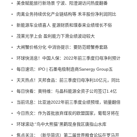
美食赋能旅行新场景 宁波、阳澄湖访问热度翻番
肉禽业务持续优化产业链结构等 禾丰股份净利润同比
新能源车业绩喜人 星源财质和璞泰来业绩增长不俗
茂莱光学上会 盈利能力下滑业绩波动较大
大闸蟹价格分化 中消协提示：要防范螃蟹券套路
环球快消息！中国人保：2022年前三季度归母净利预计
每日速讯：IPO | 石墨电极制造商Sanergy Group五
天天热点！天邦食品：前三季度归母净利10亿元，同比
每日快看：奥特维：与晶科能源全资子公司签订1.4亿
当前讯息：比亚迪2022年前三季度业绩预增，销量翻倍
今日热文：作为首批放弃煤炭的欧盟国家，葡萄牙将在
环球滚动:“鸟中大熊猫”黑鹳现身我区唐指山水库
焦点关注：（新华简讯）第二届世界粮食论坛在罗马开