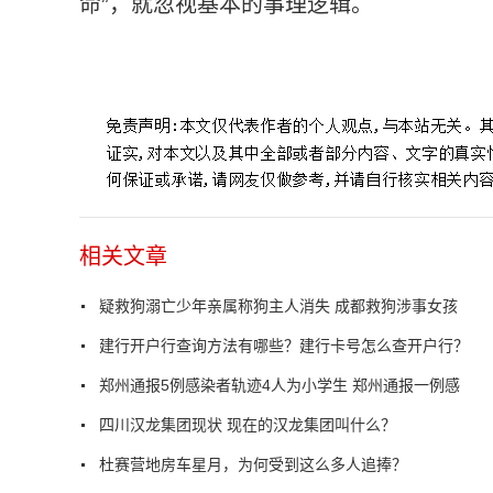
命”，就忽视基本的事理逻辑。
标签：
疑救狗溺亡少年亲属称狗主人消失
成都救狗涉事
相关文章
疑救狗溺亡少年亲属称狗主人消失 成都救狗涉事女孩
建行开户行查询方法有哪些？建行卡号怎么查开户行？
郑州通报5例感染者轨迹4人为小学生 郑州通报一例感
四川汉龙集团现状 现在的汉龙集团叫什么？
杜赛营地房车星月，为何受到这么多人追捧？