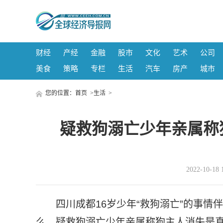
财经
产经
金融
股市
文化
艺术
公司
美食
策略
专栏
生活
汽车
房产
城市
您的位置：
首页
>
生活
>
疑救狗溺亡少年亲属称
2022-10-
四川成都16岁少年“救狗溺亡”的事情
么，疑救狗溺亡少年亲属称狗主人消失是真