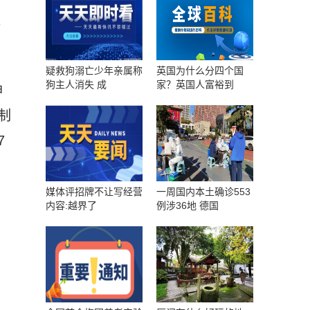
精
疑救狗溺亡少年亲属称
英国为什么分四个国
狗主人消失 成
家？英国人富裕到
神
制
7
媒体评招牌不让写经营
一周国内本土确诊553
内容:越界了
例涉36地 德国