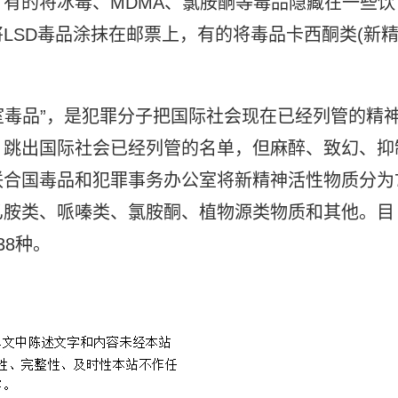
有的将冰毒、MDMA、氯胺酮等毒品隐藏在一些饮
LSD毒品涂抹在邮票上，有的将毒品卡西酮类(新
验室毒品”，是犯罪分子把国际社会现在已经列管的精
，跳出国际社会已经列管的名单，但麻醉、致幻、抑
合国毒品和犯罪事务办公室将新精神活性物质分为
乙胺类、哌嗪类、氯胺酮、植物源类物质和其他。目
38种。
力有违禁成分吗
巧克力糖果可能是什么毒