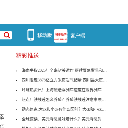
精彩推送
海南争取2025年全岛封关运作 继续聚焦贸易和投资自
四川发现3878亿立方米页岩气储量 四川最大页岩气田
环球热资讯！上海磁悬浮列车速度在世界列车里排名第
热点！铁线莲怎么养殖？养殖铁线莲注意事项有哪些？
动态焦点:大ck和小ck有什么区别？大ck和小ck各指什么？
添
全球速读：美元降息意味着什么？美元降息对中国有什
巧