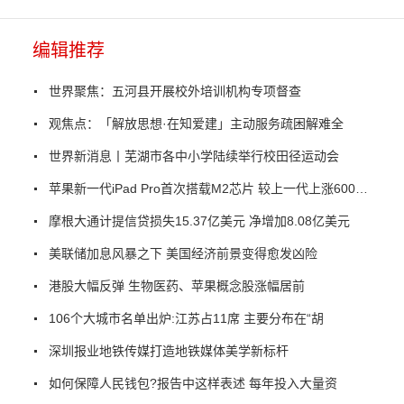
编辑推荐
世界聚焦：五河县开展校外培训机构专项督查
观焦点：「解放思想·在知爱建」主动服务疏困解难全
世界新消息丨芜湖市各中小学陆续举行校田径运动会
苹果新一代iPad Pro首次搭载M2芯片 较上一代上涨600元起
摩根大通计提信贷损失15.37亿美元 净增加8.08亿美元
美联储加息风暴之下 美国经济前景变得愈发凶险
港股大幅反弹 生物医药、苹果概念股涨幅居前
106个大城市名单出炉:江苏占11席 主要分布在“胡
深圳报业地铁传媒打造地铁媒体美学新标杆
如何保障人民钱包?报告中这样表述 每年投入大量资