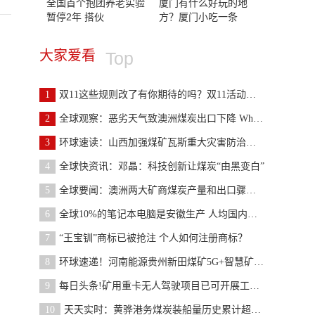
全国首个抱团养老实验
厦门有什么好玩的地
暂停2年 搭伙
方？厦门小吃一条
大家爱看
Top
1
双11这些规则改了有你期待的吗？双11活动规则详解
2
全球观察：恶劣天气致澳洲煤炭出口下降 Whitehaven
3
环球速读：山西加强煤矿瓦斯重大灾害防治工作
4
全球快资讯：邓晶：科技创新让煤炭“由黑变白”
5
全球要闻：澳洲两大矿商煤炭产量和出口骤降 希望解
6
全球10%的笔记本电脑是安徽生产 人均国内生产总值
7
“王宝钏”商标已被抢注 个人如何注册商标？
8
环球速递！河南能源贵州新田煤矿5G+智慧矿山项目获
9
每日头条!矿用重卡无人驾驶项目已可开展工业性试生
10
天天实时：黄骅港务煤炭装船量历史累计超25亿吨