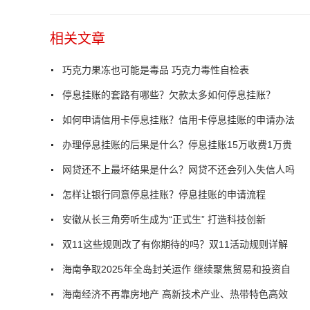
相关文章
巧克力果冻也可能是毒品 巧克力毒性自检表
停息挂账的套路有哪些？欠款太多如何停息挂账？
如何申请信用卡停息挂账？信用卡停息挂账的申请办法
办理停息挂账的后果是什么？停息挂账15万收费1万贵
网贷还不上最坏结果是什么？网贷不还会列入失信人吗
怎样让银行同意停息挂账？停息挂账的申请流程
安徽从长三角旁听生成为“正式生” 打造科技创新
双11这些规则改了有你期待的吗？双11活动规则详解
海南争取2025年全岛封关运作 继续聚焦贸易和投资自
海南经济不再靠房地产 高新技术产业、热带特色高效