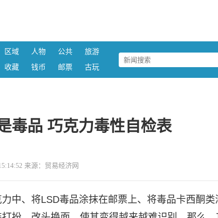
区域
人物
公共
旅游
收藏
钱币
邮票
古玩
是毒品 巧克力毒性自检表
20 15:14:52 来源：贸易经济网
力中、将LSD毒品涂抹在邮票上、将毒品卡西酮类
装打扮、改头换面，使其变得越来越难识别。那么，