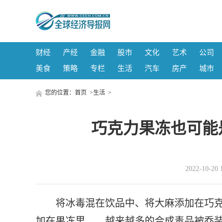
财经
产经
金融
股市
文化
艺术
公司
美食
策略
专栏
生活
汽车
房产
城市
您的位置：
首页
>
生活
>
巧克力果冻也可能
2022-10-
将冰毒混在饮品中、将大麻添加在巧克
加在果冻里……越来越多的合成毒品被乔