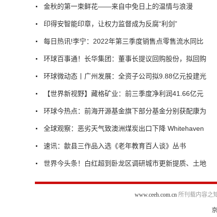
金秋的第一束鲜花——来自中免日上的温情与浪漫
印得安智能印章，让权力监督成为反腐“利剑”
每日热讯!李宁：2022年第三季度销售点零售流水同比
环球百事通！长华集团：董事长提议回购股份，拟回购
环球微动态丨广州发展：全资子公司拟9.88亿元投建光
【世界新视野】藏格矿业：前三季度净利润41.66亿元
环球今热点：前海开源基金旗下部分基金分别获配康为
全球观察：恶劣天气致澳洲煤炭出口下降 Whitehaven
速讯：歙县三作品入选《老年教育百人谈》丛书
世界今头条！白红超到卧龙区调研城市更新提质、土地
www.ceeh.com.cn
所刊载内容之知
京