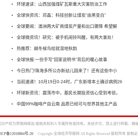
环球速读：山西加强煤矿瓦斯重大灾害防治工作
全球快资讯：邓晶：科技创新让煤炭“由黑变白”
全球要闻：澳洲两大矿商煤炭产量和出口骤降 希望解
全球微资讯！研究：被手机闹铃叫醒，有两大害处！
热推荐：越冬候鸟绘就湿地秋韵
全球快报:一份手写“回家说明书”背后的暖心故事
今日热门!珠海多所公办新幼儿园来了！还有这些中小
当前速递！10月19日0-24时，广东新增本土确诊病例26
环球新资讯：震荡市中，基民长期投资信心受到考验，
中国99%咖啡产自云南 品质已经可与世界其他主产品
识产权为界限网络及/或相关权利人专属所有或持有。未经许可，禁止进行转载、摘
ICP备12018864号-20
Copyright 全球经济导报网 All Rights Reserved 版权所有 复制