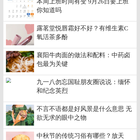
本周上班时间有变 9月26日要上班
你知道吗
露茗堂悦唇霜好不好？有维生素C
氧活茶多酚
襄阳牛肉面的做法和配料：中药卤
包最为关键
九一八勿忘国耻朋友圈说说：缅怀
和纪念英烈
不言不语都是好风景是什么意思 无
欲无求的眼中之物
中秋节的传统习俗有哪些？放天