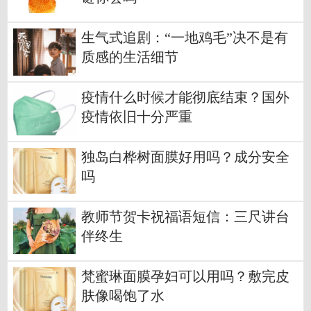
生气式追剧：“一地鸡毛”决不是有
质感的生活细节
疫情什么时候才能彻底结束？国外
疫情依旧十分严重
独岛白桦树面膜好用吗？成分安全
吗
教师节贺卡祝福语短信：三尺讲台
伴终生
梵蜜琳面膜孕妇可以用吗？敷完皮
肤像喝饱了水