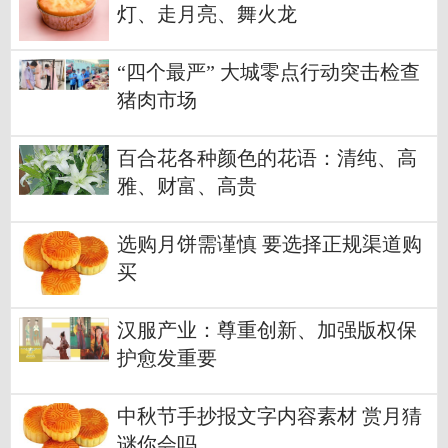
灯、走月亮、舞火龙
“四个最严” 大城零点行动突击检查
猪肉市场
百合花各种颜色的花语：清纯、高
雅、财富、高贵
选购月饼需谨慎 要选择正规渠道购
买
汉服产业：尊重创新、加强版权保
护愈发重要
中秋节手抄报文字内容素材 赏月猜
谜你会吗